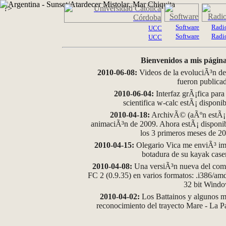
?>
Software
Radi
UCC
Software
Radi
UCC
Bienvenidos a mis página
2010-06-08:
Videos de la evoluciÃ³n de
fueron publica
2010-06-04:
Interfaz grÃ¡fica para
scientifica w-calc estÃ¡ disponi
2010-04-18:
ArchivÃ© (aÃºn estÃ¡ d
animaciÃ³n de 2009. Ahora estÃ¡ disponib
los 3 primeros meses de 2
2010-04-15:
Olegario Vica me enviÃ³ im
botadura de su kayak case
2010-04-08:
Una versiÃ³n nueva del comp
FC 2 (0.9.35) en varios formatos: .i386/a
32 bit Wind
2010-04-02:
Los Battainos y algunos ma
reconocimiento del trayecto Mare - La 