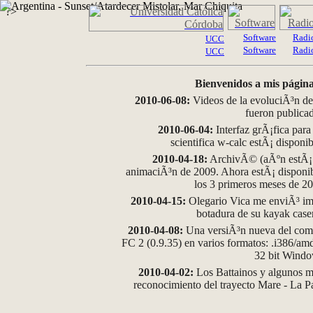
?>
Software
Radi
UCC
Software
Radi
UCC
Bienvenidos a mis página
2010-06-08:
Videos de la evoluciÃ³n de
fueron publica
2010-06-04:
Interfaz grÃ¡fica para
scientifica w-calc estÃ¡ disponi
2010-04-18:
ArchivÃ© (aÃºn estÃ¡ d
animaciÃ³n de 2009. Ahora estÃ¡ disponib
los 3 primeros meses de 2
2010-04-15:
Olegario Vica me enviÃ³ im
botadura de su kayak case
2010-04-08:
Una versiÃ³n nueva del comp
FC 2 (0.9.35) en varios formatos: .i386/a
32 bit Wind
2010-04-02:
Los Battainos y algunos ma
reconocimiento del trayecto Mare - La 