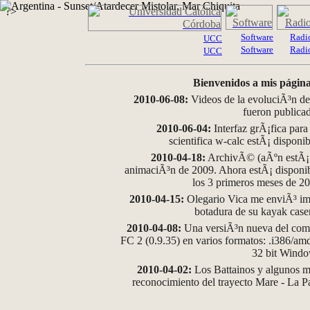
?>
Software
Radi
UCC
Software
Radi
UCC
Bienvenidos a mis página
2010-06-08:
Videos de la evoluciÃ³n de
fueron publica
2010-06-04:
Interfaz grÃ¡fica para
scientifica w-calc estÃ¡ disponi
2010-04-18:
ArchivÃ© (aÃºn estÃ¡ d
animaciÃ³n de 2009. Ahora estÃ¡ disponib
los 3 primeros meses de 2
2010-04-15:
Olegario Vica me enviÃ³ im
botadura de su kayak case
2010-04-08:
Una versiÃ³n nueva del comp
FC 2 (0.9.35) en varios formatos: .i386/a
32 bit Wind
2010-04-02:
Los Battainos y algunos ma
reconocimiento del trayecto Mare - La 