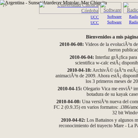
?>
Software
Radi
UCC
Software
Radi
UCC
Bienvenidos a mis página
2010-06-08:
Videos de la evoluciÃ³n de
fueron publica
2010-06-04:
Interfaz grÃ¡fica para
scientifica w-calc estÃ¡ disponi
2010-04-18:
ArchivÃ© (aÃºn estÃ¡ d
animaciÃ³n de 2009. Ahora estÃ¡ disponib
los 3 primeros meses de 2
2010-04-15:
Olegario Vica me enviÃ³ im
botadura de su kayak case
2010-04-08:
Una versiÃ³n nueva del comp
FC 2 (0.9.35) en varios formatos: .i386/a
32 bit Wind
2010-04-02:
Los Battainos y algunos ma
reconocimiento del trayecto Mare - La 