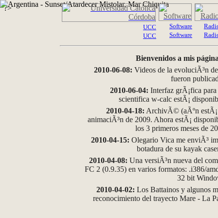
?>
Software
Radi
UCC
Software
Radi
UCC
Bienvenidos a mis página
2010-06-08:
Videos de la evoluciÃ³n de
fueron publica
2010-06-04:
Interfaz grÃ¡fica para
scientifica w-calc estÃ¡ disponi
2010-04-18:
ArchivÃ© (aÃºn estÃ¡ d
animaciÃ³n de 2009. Ahora estÃ¡ disponib
los 3 primeros meses de 2
2010-04-15:
Olegario Vica me enviÃ³ im
botadura de su kayak case
2010-04-08:
Una versiÃ³n nueva del comp
FC 2 (0.9.35) en varios formatos: .i386/a
32 bit Wind
2010-04-02:
Los Battainos y algunos ma
reconocimiento del trayecto Mare - La 