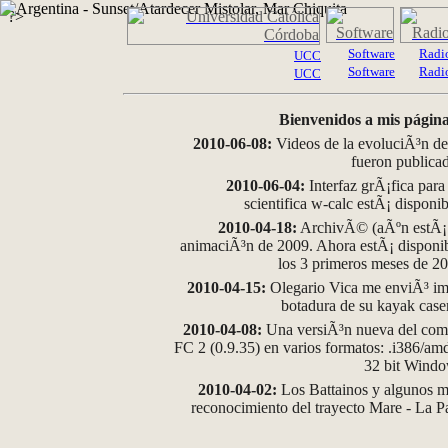
?>
Software
Radi
UCC
Software
Radi
UCC
Bienvenidos a mis página
2010-06-08:
Videos de la evoluciÃ³n de
fueron publica
2010-06-04:
Interfaz grÃ¡fica para
scientifica w-calc estÃ¡ disponi
2010-04-18:
ArchivÃ© (aÃºn estÃ¡ d
animaciÃ³n de 2009. Ahora estÃ¡ disponib
los 3 primeros meses de 2
2010-04-15:
Olegario Vica me enviÃ³ im
botadura de su kayak case
2010-04-08:
Una versiÃ³n nueva del comp
FC 2 (0.9.35) en varios formatos: .i386/a
32 bit Wind
2010-04-02:
Los Battainos y algunos ma
reconocimiento del trayecto Mare - La 