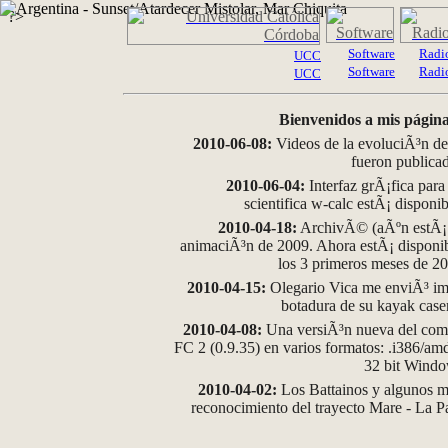
?>
Software
Radi
UCC
Software
Radi
UCC
Bienvenidos a mis página
2010-06-08:
Videos de la evoluciÃ³n de
fueron publica
2010-06-04:
Interfaz grÃ¡fica para
scientifica w-calc estÃ¡ disponi
2010-04-18:
ArchivÃ© (aÃºn estÃ¡ d
animaciÃ³n de 2009. Ahora estÃ¡ disponib
los 3 primeros meses de 2
2010-04-15:
Olegario Vica me enviÃ³ im
botadura de su kayak case
2010-04-08:
Una versiÃ³n nueva del comp
FC 2 (0.9.35) en varios formatos: .i386/a
32 bit Wind
2010-04-02:
Los Battainos y algunos ma
reconocimiento del trayecto Mare - La 