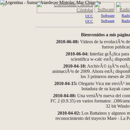
?>
Software
Radi
UCC
Software
Radi
UCC
Bienvenidos a mis página
2010-06-08:
Videos de la evoluciÃ³n de
fueron publica
2010-06-04:
Interfaz grÃ¡fica para
scientifica w-calc estÃ¡ disponi
2010-04-18:
ArchivÃ© (aÃºn estÃ¡ d
animaciÃ³n de 2009. Ahora estÃ¡ disponib
los 3 primeros meses de 2
2010-04-15:
Olegario Vica me enviÃ³ im
botadura de su kayak case
2010-04-08:
Una versiÃ³n nueva del comp
FC 2 (0.9.35) en varios formatos: .i386/a
32 bit Wind
2010-04-02:
Los Battainos y algunos ma
reconocimiento del trayecto Mare - La 