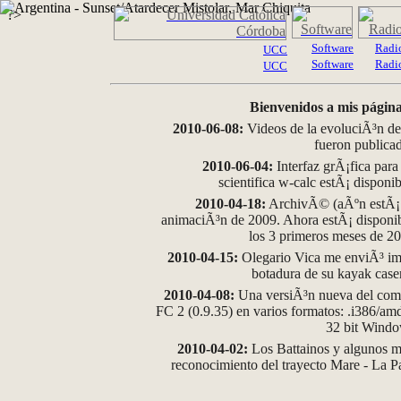
?>
Software
Radi
UCC
Software
Radi
UCC
Bienvenidos a mis página
2010-06-08:
Videos de la evoluciÃ³n de
fueron publica
2010-06-04:
Interfaz grÃ¡fica para
scientifica w-calc estÃ¡ disponi
2010-04-18:
ArchivÃ© (aÃºn estÃ¡ d
animaciÃ³n de 2009. Ahora estÃ¡ disponib
los 3 primeros meses de 2
2010-04-15:
Olegario Vica me enviÃ³ im
botadura de su kayak case
2010-04-08:
Una versiÃ³n nueva del comp
FC 2 (0.9.35) en varios formatos: .i386/a
32 bit Wind
2010-04-02:
Los Battainos y algunos ma
reconocimiento del trayecto Mare - La 