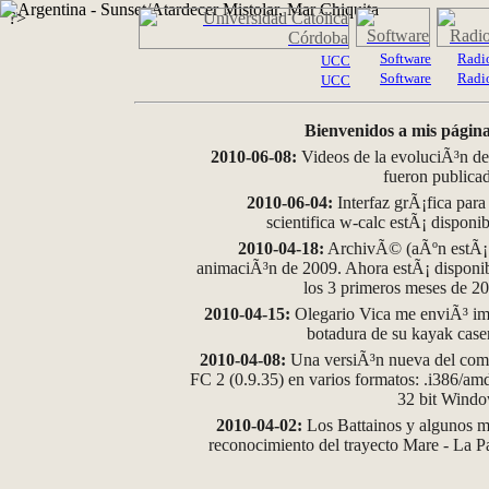
?>
Software
Radi
UCC
Software
Radi
UCC
Bienvenidos a mis página
2010-06-08:
Videos de la evoluciÃ³n de
fueron publica
2010-06-04:
Interfaz grÃ¡fica para
scientifica w-calc estÃ¡ disponi
2010-04-18:
ArchivÃ© (aÃºn estÃ¡ d
animaciÃ³n de 2009. Ahora estÃ¡ disponib
los 3 primeros meses de 2
2010-04-15:
Olegario Vica me enviÃ³ im
botadura de su kayak case
2010-04-08:
Una versiÃ³n nueva del comp
FC 2 (0.9.35) en varios formatos: .i386/a
32 bit Wind
2010-04-02:
Los Battainos y algunos ma
reconocimiento del trayecto Mare - La 