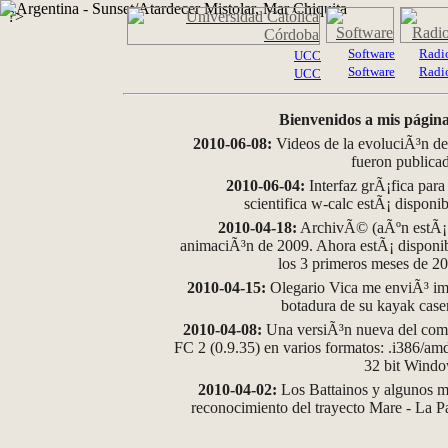
?>
Software
Radi
UCC
Software
Radi
UCC
Bienvenidos a mis página
2010-06-08:
Videos de la evoluciÃ³n de
fueron publica
2010-06-04:
Interfaz grÃ¡fica para
scientifica w-calc estÃ¡ disponi
2010-04-18:
ArchivÃ© (aÃºn estÃ¡ d
animaciÃ³n de 2009. Ahora estÃ¡ disponib
los 3 primeros meses de 2
2010-04-15:
Olegario Vica me enviÃ³ im
botadura de su kayak case
2010-04-08:
Una versiÃ³n nueva del comp
FC 2 (0.9.35) en varios formatos: .i386/a
32 bit Wind
2010-04-02:
Los Battainos y algunos ma
reconocimiento del trayecto Mare - La 