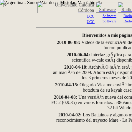
?>
Software
Radi
UCC
Software
Radi
UCC
Bienvenidos a mis página
2010-06-08:
Videos de la evoluciÃ³n de
fueron publica
2010-06-04:
Interfaz grÃ¡fica para
scientifica w-calc estÃ¡ disponi
2010-04-18:
ArchivÃ© (aÃºn estÃ¡ d
animaciÃ³n de 2009. Ahora estÃ¡ disponib
los 3 primeros meses de 2
2010-04-15:
Olegario Vica me enviÃ³ im
botadura de su kayak case
2010-04-08:
Una versiÃ³n nueva del comp
FC 2 (0.9.35) en varios formatos: .i386/a
32 bit Wind
2010-04-02:
Los Battainos y algunos ma
reconocimiento del trayecto Mare - La 