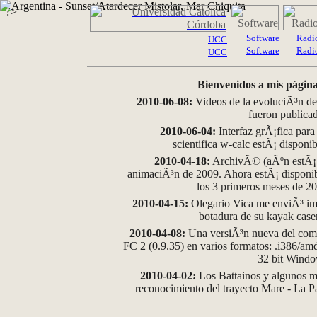
?>
Software
Radi
UCC
Software
Radi
UCC
Bienvenidos a mis página
2010-06-08:
Videos de la evoluciÃ³n de
fueron publica
2010-06-04:
Interfaz grÃ¡fica para
scientifica w-calc estÃ¡ disponi
2010-04-18:
ArchivÃ© (aÃºn estÃ¡ d
animaciÃ³n de 2009. Ahora estÃ¡ disponib
los 3 primeros meses de 2
2010-04-15:
Olegario Vica me enviÃ³ im
botadura de su kayak case
2010-04-08:
Una versiÃ³n nueva del comp
FC 2 (0.9.35) en varios formatos: .i386/a
32 bit Wind
2010-04-02:
Los Battainos y algunos ma
reconocimiento del trayecto Mare - La 