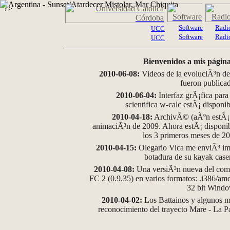
?>
Software
Radi
UCC
Software
Radi
UCC
Bienvenidos a mis página
2010-06-08:
Videos de la evoluciÃ³n de
fueron publica
2010-06-04:
Interfaz grÃ¡fica para
scientifica w-calc estÃ¡ disponi
2010-04-18:
ArchivÃ© (aÃºn estÃ¡ d
animaciÃ³n de 2009. Ahora estÃ¡ disponib
los 3 primeros meses de 2
2010-04-15:
Olegario Vica me enviÃ³ im
botadura de su kayak case
2010-04-08:
Una versiÃ³n nueva del comp
FC 2 (0.9.35) en varios formatos: .i386/a
32 bit Wind
2010-04-02:
Los Battainos y algunos ma
reconocimiento del trayecto Mare - La 