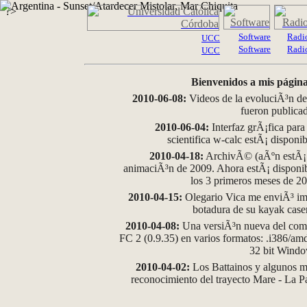
?>
Software
Radi
UCC
Software
Radi
UCC
Bienvenidos a mis página
2010-06-08:
Videos de la evoluciÃ³n de
fueron publica
2010-06-04:
Interfaz grÃ¡fica para
scientifica w-calc estÃ¡ disponi
2010-04-18:
ArchivÃ© (aÃºn estÃ¡ d
animaciÃ³n de 2009. Ahora estÃ¡ disponib
los 3 primeros meses de 2
2010-04-15:
Olegario Vica me enviÃ³ im
botadura de su kayak case
2010-04-08:
Una versiÃ³n nueva del comp
FC 2 (0.9.35) en varios formatos: .i386/a
32 bit Wind
2010-04-02:
Los Battainos y algunos ma
reconocimiento del trayecto Mare - La 