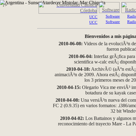
?>
Software
Radi
UCC
Software
Radi
UCC
Bienvenidos a mis página
2010-06-08:
Videos de la evoluciÃ³n de
fueron publica
2010-06-04:
Interfaz grÃ¡fica para
scientifica w-calc estÃ¡ disponi
2010-04-18:
ArchivÃ© (aÃºn estÃ¡ d
animaciÃ³n de 2009. Ahora estÃ¡ disponib
los 3 primeros meses de 2
2010-04-15:
Olegario Vica me enviÃ³ im
botadura de su kayak case
2010-04-08:
Una versiÃ³n nueva del comp
FC 2 (0.9.35) en varios formatos: .i386/a
32 bit Wind
2010-04-02:
Los Battainos y algunos ma
reconocimiento del trayecto Mare - La 