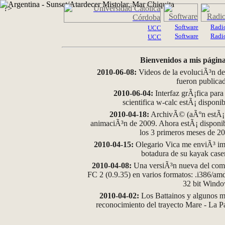
?>
Software
Radi
UCC
Software
Radi
UCC
Bienvenidos a mis página
2010-06-08:
Videos de la evoluciÃ³n de
fueron publica
2010-06-04:
Interfaz grÃ¡fica para
scientifica w-calc estÃ¡ disponi
2010-04-18:
ArchivÃ© (aÃºn estÃ¡ d
animaciÃ³n de 2009. Ahora estÃ¡ disponib
los 3 primeros meses de 2
2010-04-15:
Olegario Vica me enviÃ³ im
botadura de su kayak case
2010-04-08:
Una versiÃ³n nueva del comp
FC 2 (0.9.35) en varios formatos: .i386/a
32 bit Wind
2010-04-02:
Los Battainos y algunos ma
reconocimiento del trayecto Mare - La 