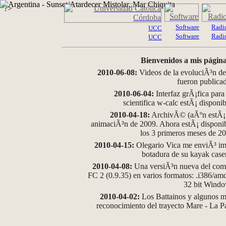
?>
Software
Radi
UCC
Software
Radi
UCC
Bienvenidos a mis página
2010-06-08:
Videos de la evoluciÃ³n de
fueron publica
2010-06-04:
Interfaz grÃ¡fica para
scientifica w-calc estÃ¡ disponi
2010-04-18:
ArchivÃ© (aÃºn estÃ¡ d
animaciÃ³n de 2009. Ahora estÃ¡ disponib
los 3 primeros meses de 2
2010-04-15:
Olegario Vica me enviÃ³ im
botadura de su kayak case
2010-04-08:
Una versiÃ³n nueva del comp
FC 2 (0.9.35) en varios formatos: .i386/a
32 bit Wind
2010-04-02:
Los Battainos y algunos ma
reconocimiento del trayecto Mare - La 