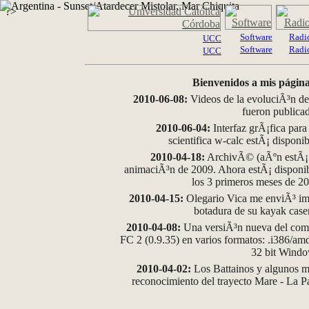
?>
Software
Radi
UCC
Software
Radi
UCC
Bienvenidos a mis página
2010-06-08:
Videos de la evoluciÃ³n de
fueron publica
2010-06-04:
Interfaz grÃ¡fica para
scientifica w-calc estÃ¡ disponi
2010-04-18:
ArchivÃ© (aÃºn estÃ¡ d
animaciÃ³n de 2009. Ahora estÃ¡ disponib
los 3 primeros meses de 2
2010-04-15:
Olegario Vica me enviÃ³ im
botadura de su kayak case
2010-04-08:
Una versiÃ³n nueva del comp
FC 2 (0.9.35) en varios formatos: .i386/a
32 bit Wind
2010-04-02:
Los Battainos y algunos ma
reconocimiento del trayecto Mare - La 