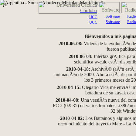
?>
Software
Radi
UCC
Software
Radi
UCC
Bienvenidos a mis página
2010-06-08:
Videos de la evoluciÃ³n de
fueron publica
2010-06-04:
Interfaz grÃ¡fica para
scientifica w-calc estÃ¡ disponi
2010-04-18:
ArchivÃ© (aÃºn estÃ¡ d
animaciÃ³n de 2009. Ahora estÃ¡ disponib
los 3 primeros meses de 2
2010-04-15:
Olegario Vica me enviÃ³ im
botadura de su kayak case
2010-04-08:
Una versiÃ³n nueva del comp
FC 2 (0.9.35) en varios formatos: .i386/a
32 bit Wind
2010-04-02:
Los Battainos y algunos ma
reconocimiento del trayecto Mare - La 