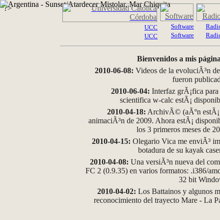
?>
Software
Radi
UCC
Software
Radi
UCC
Bienvenidos a mis página
2010-06-08:
Videos de la evoluciÃ³n de
fueron publica
2010-06-04:
Interfaz grÃ¡fica para
scientifica w-calc estÃ¡ disponi
2010-04-18:
ArchivÃ© (aÃºn estÃ¡ d
animaciÃ³n de 2009. Ahora estÃ¡ disponib
los 3 primeros meses de 2
2010-04-15:
Olegario Vica me enviÃ³ im
botadura de su kayak case
2010-04-08:
Una versiÃ³n nueva del comp
FC 2 (0.9.35) en varios formatos: .i386/a
32 bit Wind
2010-04-02:
Los Battainos y algunos ma
reconocimiento del trayecto Mare - La 