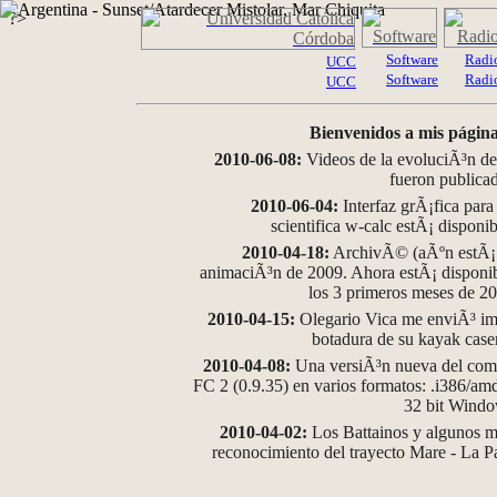
?>
Software
Radi
UCC
Software
Radi
UCC
Bienvenidos a mis página
2010-06-08:
Videos de la evoluciÃ³n de
fueron publica
2010-06-04:
Interfaz grÃ¡fica para
scientifica w-calc estÃ¡ disponi
2010-04-18:
ArchivÃ© (aÃºn estÃ¡ d
animaciÃ³n de 2009. Ahora estÃ¡ disponib
los 3 primeros meses de 2
2010-04-15:
Olegario Vica me enviÃ³ im
botadura de su kayak case
2010-04-08:
Una versiÃ³n nueva del comp
FC 2 (0.9.35) en varios formatos: .i386/a
32 bit Wind
2010-04-02:
Los Battainos y algunos ma
reconocimiento del trayecto Mare - La 