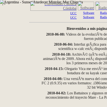
?>
Software
Radi
UCC
Software
Radi
UCC
Bienvenidos a mis página
2010-06-08:
Videos de la evoluciÃ³n de
fueron publica
2010-06-04:
Interfaz grÃ¡fica para
scientifica w-calc estÃ¡ disponi
2010-04-18:
ArchivÃ© (aÃºn estÃ¡ d
animaciÃ³n de 2009. Ahora estÃ¡ disponib
los 3 primeros meses de 2
2010-04-15:
Olegario Vica me enviÃ³ im
botadura de su kayak case
2010-04-08:
Una versiÃ³n nueva del comp
FC 2 (0.9.35) en varios formatos: .i386/a
32 bit Wind
2010-04-02:
Los Battainos y algunos ma
reconocimiento del trayecto Mare - La 