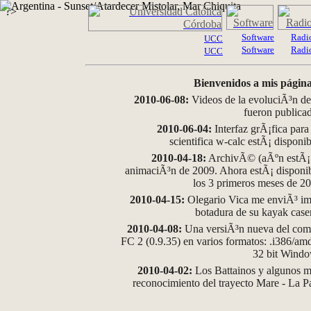
?>
Software
Radi
UCC
Software
Radi
UCC
Bienvenidos a mis página
2010-06-08:
Videos de la evoluciÃ³n de
fueron publica
2010-06-04:
Interfaz grÃ¡fica para
scientifica w-calc estÃ¡ disponi
2010-04-18:
ArchivÃ© (aÃºn estÃ¡ d
animaciÃ³n de 2009. Ahora estÃ¡ disponib
los 3 primeros meses de 2
2010-04-15:
Olegario Vica me enviÃ³ im
botadura de su kayak case
2010-04-08:
Una versiÃ³n nueva del comp
FC 2 (0.9.35) en varios formatos: .i386/a
32 bit Wind
2010-04-02:
Los Battainos y algunos ma
reconocimiento del trayecto Mare - La 