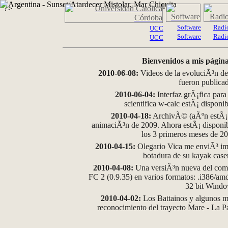
?>
Software
Radi
UCC
Software
Radi
UCC
Bienvenidos a mis página
2010-06-08:
Videos de la evoluciÃ³n de
fueron publica
2010-06-04:
Interfaz grÃ¡fica para
scientifica w-calc estÃ¡ disponi
2010-04-18:
ArchivÃ© (aÃºn estÃ¡ d
animaciÃ³n de 2009. Ahora estÃ¡ disponib
los 3 primeros meses de 2
2010-04-15:
Olegario Vica me enviÃ³ im
botadura de su kayak case
2010-04-08:
Una versiÃ³n nueva del comp
FC 2 (0.9.35) en varios formatos: .i386/a
32 bit Wind
2010-04-02:
Los Battainos y algunos ma
reconocimiento del trayecto Mare - La 