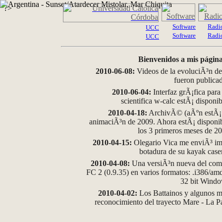
?>
Software
Radi
UCC
Software
Radi
UCC
Bienvenidos a mis página
2010-06-08:
Videos de la evoluciÃ³n de
fueron publica
2010-06-04:
Interfaz grÃ¡fica para
scientifica w-calc estÃ¡ disponi
2010-04-18:
ArchivÃ© (aÃºn estÃ¡ d
animaciÃ³n de 2009. Ahora estÃ¡ disponib
los 3 primeros meses de 2
2010-04-15:
Olegario Vica me enviÃ³ im
botadura de su kayak case
2010-04-08:
Una versiÃ³n nueva del comp
FC 2 (0.9.35) en varios formatos: .i386/a
32 bit Wind
2010-04-02:
Los Battainos y algunos ma
reconocimiento del trayecto Mare - La 