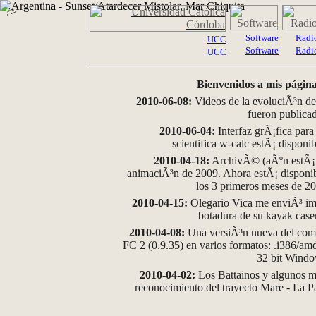
?>
Software
Radi
UCC
Software
Radi
UCC
Bienvenidos a mis página
2010-06-08:
Videos de la evoluciÃ³n de
fueron publica
2010-06-04:
Interfaz grÃ¡fica para
scientifica w-calc estÃ¡ disponi
2010-04-18:
ArchivÃ© (aÃºn estÃ¡ d
animaciÃ³n de 2009. Ahora estÃ¡ disponib
los 3 primeros meses de 2
2010-04-15:
Olegario Vica me enviÃ³ im
botadura de su kayak case
2010-04-08:
Una versiÃ³n nueva del comp
FC 2 (0.9.35) en varios formatos: .i386/a
32 bit Wind
2010-04-02:
Los Battainos y algunos ma
reconocimiento del trayecto Mare - La 