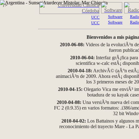
?>
Software
Radi
UCC
Software
Radi
UCC
Bienvenidos a mis página
2010-06-08:
Videos de la evoluciÃ³n de
fueron publica
2010-06-04:
Interfaz grÃ¡fica para
scientifica w-calc estÃ¡ disponi
2010-04-18:
ArchivÃ© (aÃºn estÃ¡ d
animaciÃ³n de 2009. Ahora estÃ¡ disponib
los 3 primeros meses de 2
2010-04-15:
Olegario Vica me enviÃ³ im
botadura de su kayak case
2010-04-08:
Una versiÃ³n nueva del comp
FC 2 (0.9.35) en varios formatos: .i386/a
32 bit Wind
2010-04-02:
Los Battainos y algunos ma
reconocimiento del trayecto Mare - La 