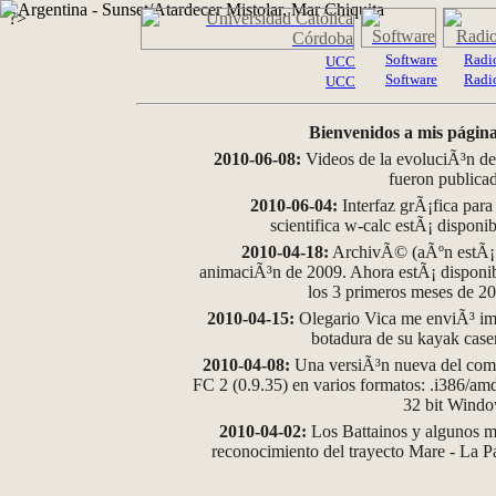
?>
Software
Radi
UCC
Software
Radi
UCC
Bienvenidos a mis página
2010-06-08:
Videos de la evoluciÃ³n de
fueron publica
2010-06-04:
Interfaz grÃ¡fica para
scientifica w-calc estÃ¡ disponi
2010-04-18:
ArchivÃ© (aÃºn estÃ¡ d
animaciÃ³n de 2009. Ahora estÃ¡ disponib
los 3 primeros meses de 2
2010-04-15:
Olegario Vica me enviÃ³ im
botadura de su kayak case
2010-04-08:
Una versiÃ³n nueva del comp
FC 2 (0.9.35) en varios formatos: .i386/a
32 bit Wind
2010-04-02:
Los Battainos y algunos ma
reconocimiento del trayecto Mare - La 