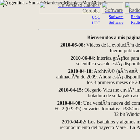
?>
Software
Radi
UCC
Software
Radi
UCC
Bienvenidos a mis página
2010-06-08:
Videos de la evoluciÃ³n de
fueron publica
2010-06-04:
Interfaz grÃ¡fica para
scientifica w-calc estÃ¡ disponi
2010-04-18:
ArchivÃ© (aÃºn estÃ¡ d
animaciÃ³n de 2009. Ahora estÃ¡ disponib
los 3 primeros meses de 2
2010-04-15:
Olegario Vica me enviÃ³ im
botadura de su kayak case
2010-04-08:
Una versiÃ³n nueva del comp
FC 2 (0.9.35) en varios formatos: .i386/a
32 bit Wind
2010-04-02:
Los Battainos y algunos ma
reconocimiento del trayecto Mare - La 