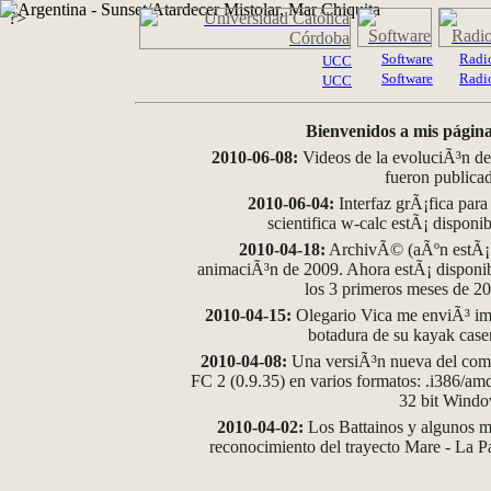
?>
Software
Radi
UCC
Software
Radi
UCC
Bienvenidos a mis página
2010-06-08:
Videos de la evoluciÃ³n de
fueron publica
2010-06-04:
Interfaz grÃ¡fica para
scientifica w-calc estÃ¡ disponi
2010-04-18:
ArchivÃ© (aÃºn estÃ¡ d
animaciÃ³n de 2009. Ahora estÃ¡ disponib
los 3 primeros meses de 2
2010-04-15:
Olegario Vica me enviÃ³ im
botadura de su kayak case
2010-04-08:
Una versiÃ³n nueva del comp
FC 2 (0.9.35) en varios formatos: .i386/a
32 bit Wind
2010-04-02:
Los Battainos y algunos ma
reconocimiento del trayecto Mare - La 