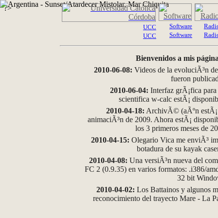
?>
Software
Radi
UCC
Software
Radi
UCC
Bienvenidos a mis página
2010-06-08:
Videos de la evoluciÃ³n de
fueron publica
2010-06-04:
Interfaz grÃ¡fica para
scientifica w-calc estÃ¡ disponi
2010-04-18:
ArchivÃ© (aÃºn estÃ¡ d
animaciÃ³n de 2009. Ahora estÃ¡ disponib
los 3 primeros meses de 2
2010-04-15:
Olegario Vica me enviÃ³ im
botadura de su kayak case
2010-04-08:
Una versiÃ³n nueva del comp
FC 2 (0.9.35) en varios formatos: .i386/a
32 bit Wind
2010-04-02:
Los Battainos y algunos ma
reconocimiento del trayecto Mare - La 