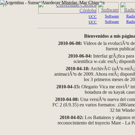
?>
Software
Radi
UCC
Software
Radi
UCC
Bienvenidos a mis página
2010-06-08:
Videos de la evoluciÃ³n de
fueron publica
2010-06-04:
Interfaz grÃ¡fica para
scientifica w-calc estÃ¡ disponi
2010-04-18:
ArchivÃ© (aÃºn estÃ¡ d
animaciÃ³n de 2009. Ahora estÃ¡ disponib
los 3 primeros meses de 2
2010-04-15:
Olegario Vica me enviÃ³ im
botadura de su kayak case
2010-04-08:
Una versiÃ³n nueva del comp
FC 2 (0.9.35) en varios formatos: .i386/a
32 bit Wind
2010-04-02:
Los Battainos y algunos ma
reconocimiento del trayecto Mare - La 