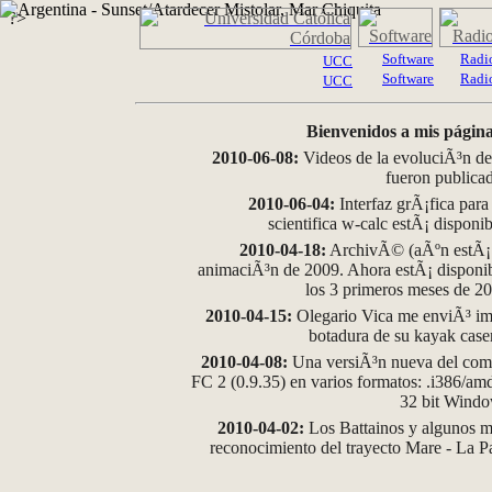
?>
Software
Radi
UCC
Software
Radi
UCC
Bienvenidos a mis página
2010-06-08:
Videos de la evoluciÃ³n de
fueron publica
2010-06-04:
Interfaz grÃ¡fica para
scientifica w-calc estÃ¡ disponi
2010-04-18:
ArchivÃ© (aÃºn estÃ¡ d
animaciÃ³n de 2009. Ahora estÃ¡ disponib
los 3 primeros meses de 2
2010-04-15:
Olegario Vica me enviÃ³ im
botadura de su kayak case
2010-04-08:
Una versiÃ³n nueva del comp
FC 2 (0.9.35) en varios formatos: .i386/a
32 bit Wind
2010-04-02:
Los Battainos y algunos ma
reconocimiento del trayecto Mare - La 