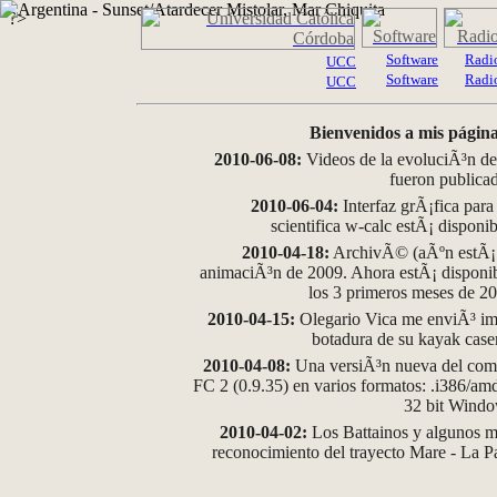
?>
Software
Radi
UCC
Software
Radi
UCC
Bienvenidos a mis página
2010-06-08:
Videos de la evoluciÃ³n de
fueron publica
2010-06-04:
Interfaz grÃ¡fica para
scientifica w-calc estÃ¡ disponi
2010-04-18:
ArchivÃ© (aÃºn estÃ¡ d
animaciÃ³n de 2009. Ahora estÃ¡ disponib
los 3 primeros meses de 2
2010-04-15:
Olegario Vica me enviÃ³ im
botadura de su kayak case
2010-04-08:
Una versiÃ³n nueva del comp
FC 2 (0.9.35) en varios formatos: .i386/a
32 bit Wind
2010-04-02:
Los Battainos y algunos ma
reconocimiento del trayecto Mare - La 