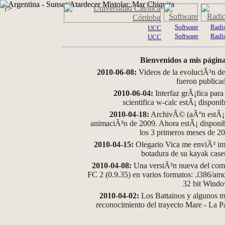
?>
Software
Radi
UCC
Software
Radi
UCC
Bienvenidos a mis página
2010-06-08:
Videos de la evoluciÃ³n de
fueron publica
2010-06-04:
Interfaz grÃ¡fica para
scientifica w-calc estÃ¡ disponi
2010-04-18:
ArchivÃ© (aÃºn estÃ¡ d
animaciÃ³n de 2009. Ahora estÃ¡ disponib
los 3 primeros meses de 2
2010-04-15:
Olegario Vica me enviÃ³ im
botadura de su kayak case
2010-04-08:
Una versiÃ³n nueva del comp
FC 2 (0.9.35) en varios formatos: .i386/a
32 bit Wind
2010-04-02:
Los Battainos y algunos ma
reconocimiento del trayecto Mare - La 