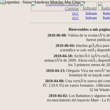
?>
Software
Radi
UCC
Software
Radi
UCC
Bienvenidos a mis página
2010-06-08:
Videos de la evoluciÃ³n de
fueron publica
2010-06-04:
Interfaz grÃ¡fica para
scientifica w-calc estÃ¡ disponi
2010-04-18:
ArchivÃ© (aÃºn estÃ¡ d
animaciÃ³n de 2009. Ahora estÃ¡ disponib
los 3 primeros meses de 2
2010-04-15:
Olegario Vica me enviÃ³ im
botadura de su kayak case
2010-04-08:
Una versiÃ³n nueva del comp
FC 2 (0.9.35) en varios formatos: .i386/a
32 bit Wind
2010-04-02:
Los Battainos y algunos ma
reconocimiento del trayecto Mare - La 