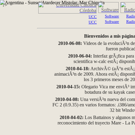
?>
Software
Radi
UCC
Software
Radi
UCC
Bienvenidos a mis página
2010-06-08:
Videos de la evoluciÃ³n de
fueron publica
2010-06-04:
Interfaz grÃ¡fica para
scientifica w-calc estÃ¡ disponi
2010-04-18:
ArchivÃ© (aÃºn estÃ¡ d
animaciÃ³n de 2009. Ahora estÃ¡ disponib
los 3 primeros meses de 2
2010-04-15:
Olegario Vica me enviÃ³ im
botadura de su kayak case
2010-04-08:
Una versiÃ³n nueva del comp
FC 2 (0.9.35) en varios formatos: .i386/a
32 bit Wind
2010-04-02:
Los Battainos y algunos ma
reconocimiento del trayecto Mare - La 