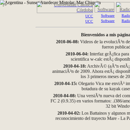
?>
Software
Radi
UCC
Software
Radi
UCC
Bienvenidos a mis página
2010-06-08:
Videos de la evoluciÃ³n de
fueron publica
2010-06-04:
Interfaz grÃ¡fica para
scientifica w-calc estÃ¡ disponi
2010-04-18:
ArchivÃ© (aÃºn estÃ¡ d
animaciÃ³n de 2009. Ahora estÃ¡ disponib
los 3 primeros meses de 2
2010-04-15:
Olegario Vica me enviÃ³ im
botadura de su kayak case
2010-04-08:
Una versiÃ³n nueva del comp
FC 2 (0.9.35) en varios formatos: .i386/a
32 bit Wind
2010-04-02:
Los Battainos y algunos ma
reconocimiento del trayecto Mare - La 