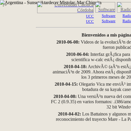
?>
Software
Radi
UCC
Software
Radi
UCC
Bienvenidos a mis página
2010-06-08:
Videos de la evoluciÃ³n de
fueron publica
2010-06-04:
Interfaz grÃ¡fica para
scientifica w-calc estÃ¡ disponi
2010-04-18:
ArchivÃ© (aÃºn estÃ¡ d
animaciÃ³n de 2009. Ahora estÃ¡ disponib
los 3 primeros meses de 2
2010-04-15:
Olegario Vica me enviÃ³ im
botadura de su kayak case
2010-04-08:
Una versiÃ³n nueva del comp
FC 2 (0.9.35) en varios formatos: .i386/a
32 bit Wind
2010-04-02:
Los Battainos y algunos ma
reconocimiento del trayecto Mare - La 