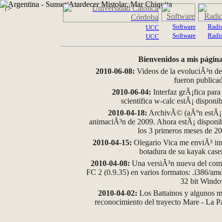
?>
Software
Radi
UCC
Software
Radi
UCC
Bienvenidos a mis página
2010-06-08:
Videos de la evoluciÃ³n de
fueron publica
2010-06-04:
Interfaz grÃ¡fica para
scientifica w-calc estÃ¡ disponi
2010-04-18:
ArchivÃ© (aÃºn estÃ¡ d
animaciÃ³n de 2009. Ahora estÃ¡ disponib
los 3 primeros meses de 2
2010-04-15:
Olegario Vica me enviÃ³ im
botadura de su kayak case
2010-04-08:
Una versiÃ³n nueva del comp
FC 2 (0.9.35) en varios formatos: .i386/a
32 bit Wind
2010-04-02:
Los Battainos y algunos ma
reconocimiento del trayecto Mare - La 