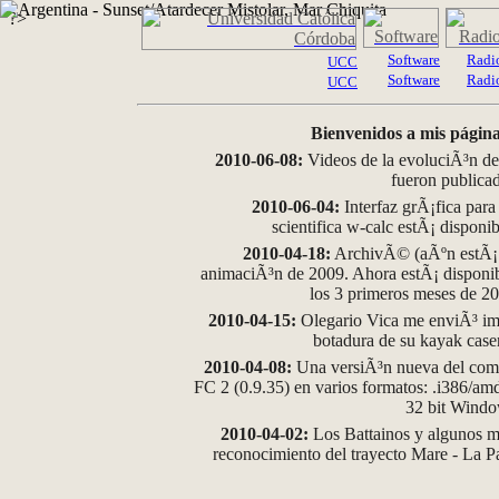
?>
Software
Radi
UCC
Software
Radi
UCC
Bienvenidos a mis página
2010-06-08:
Videos de la evoluciÃ³n de
fueron publica
2010-06-04:
Interfaz grÃ¡fica para
scientifica w-calc estÃ¡ disponi
2010-04-18:
ArchivÃ© (aÃºn estÃ¡ d
animaciÃ³n de 2009. Ahora estÃ¡ disponib
los 3 primeros meses de 2
2010-04-15:
Olegario Vica me enviÃ³ im
botadura de su kayak case
2010-04-08:
Una versiÃ³n nueva del comp
FC 2 (0.9.35) en varios formatos: .i386/a
32 bit Wind
2010-04-02:
Los Battainos y algunos ma
reconocimiento del trayecto Mare - La 