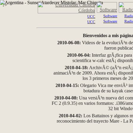
?>
Software
Radi
UCC
Software
Radi
UCC
Bienvenidos a mis página
2010-06-08:
Videos de la evoluciÃ³n de
fueron publica
2010-06-04:
Interfaz grÃ¡fica para
scientifica w-calc estÃ¡ disponi
2010-04-18:
ArchivÃ© (aÃºn estÃ¡ d
animaciÃ³n de 2009. Ahora estÃ¡ disponib
los 3 primeros meses de 2
2010-04-15:
Olegario Vica me enviÃ³ im
botadura de su kayak case
2010-04-08:
Una versiÃ³n nueva del comp
FC 2 (0.9.35) en varios formatos: .i386/a
32 bit Wind
2010-04-02:
Los Battainos y algunos ma
reconocimiento del trayecto Mare - La 