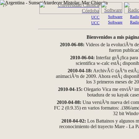
?>
Software
Radi
UCC
Software
Radi
UCC
Bienvenidos a mis página
2010-06-08:
Videos de la evoluciÃ³n de
fueron publica
2010-06-04:
Interfaz grÃ¡fica para
scientifica w-calc estÃ¡ disponi
2010-04-18:
ArchivÃ© (aÃºn estÃ¡ d
animaciÃ³n de 2009. Ahora estÃ¡ disponib
los 3 primeros meses de 2
2010-04-15:
Olegario Vica me enviÃ³ im
botadura de su kayak case
2010-04-08:
Una versiÃ³n nueva del comp
FC 2 (0.9.35) en varios formatos: .i386/a
32 bit Wind
2010-04-02:
Los Battainos y algunos ma
reconocimiento del trayecto Mare - La 