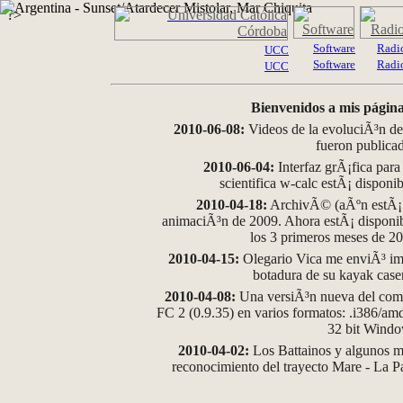
?>
Software
Radi
UCC
Software
Radi
UCC
Bienvenidos a mis página
2010-06-08:
Videos de la evoluciÃ³n de
fueron publica
2010-06-04:
Interfaz grÃ¡fica para
scientifica w-calc estÃ¡ disponi
2010-04-18:
ArchivÃ© (aÃºn estÃ¡ d
animaciÃ³n de 2009. Ahora estÃ¡ disponib
los 3 primeros meses de 2
2010-04-15:
Olegario Vica me enviÃ³ im
botadura de su kayak case
2010-04-08:
Una versiÃ³n nueva del comp
FC 2 (0.9.35) en varios formatos: .i386/a
32 bit Wind
2010-04-02:
Los Battainos y algunos ma
reconocimiento del trayecto Mare - La 