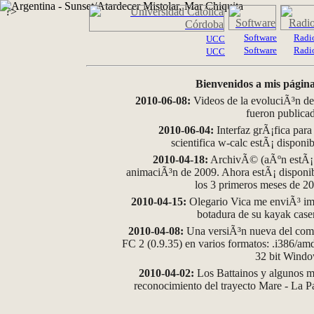
?>
Software
Radi
UCC
Software
Radi
UCC
Bienvenidos a mis página
2010-06-08:
Videos de la evoluciÃ³n de
fueron publica
2010-06-04:
Interfaz grÃ¡fica para
scientifica w-calc estÃ¡ disponi
2010-04-18:
ArchivÃ© (aÃºn estÃ¡ d
animaciÃ³n de 2009. Ahora estÃ¡ disponib
los 3 primeros meses de 2
2010-04-15:
Olegario Vica me enviÃ³ im
botadura de su kayak case
2010-04-08:
Una versiÃ³n nueva del comp
FC 2 (0.9.35) en varios formatos: .i386/a
32 bit Wind
2010-04-02:
Los Battainos y algunos ma
reconocimiento del trayecto Mare - La 